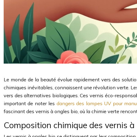
Le monde de la beauté évolue rapidement vers des solutio
chimiques inévitables, connaissent une révolution verte. L
vers des alternatives biologiques. Ces vernis éco-responsa
important de noter les
dangers des lampes UV pour manu
fascinant des vernis à ongles bio, où la chimie verte rencont
Composition chimique des vernis à 
Les vernis à ongles bio se distinguent par leur composition 