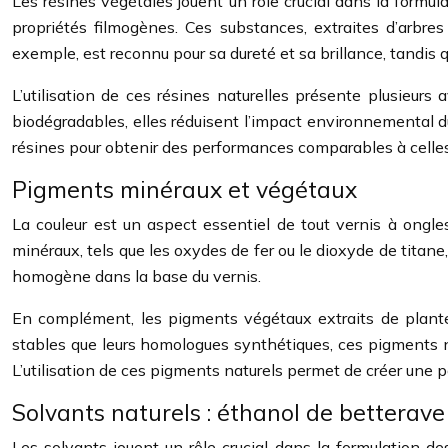
Les résines végétales jouent un rôle crucial dans la formul
propriétés filmogènes. Ces substances, extraites d’arbres
exemple, est reconnu pour sa dureté et sa brillance, tandis 
L’utilisation de ces résines naturelles présente plusieurs 
biodégradables, elles réduisent l’impact environnemental du
résines pour obtenir des performances comparables à celles 
Pigments minéraux et végétaux
La couleur est un aspect essentiel de tout vernis à ongle
minéraux, tels que les oxydes de fer ou le dioxyde de titan
homogène dans la base du vernis.
En complément, les pigments végétaux extraits de plantes
stables que leurs homologues synthétiques, ces pigments nat
L’utilisation de ces pigments naturels permet de créer une pa
Solvants naturels : éthanol de betterave
Les solvants jouent un rôle crucial dans la formulation de