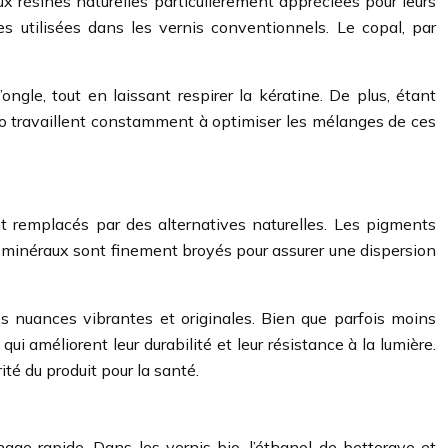
ux résines naturelles particulièrement appréciées pour leurs
es utilisées dans les vernis conventionnels. Le copal, par
ongle, tout en laissant respirer la kératine. De plus, étant
 bio travaillent constamment à optimiser les mélanges de ces
nt remplacés par des alternatives naturelles. Les pigments
es minéraux sont finement broyés pour assurer une dispersion
s nuances vibrantes et originales. Bien que parfois moins
 améliorent leur durabilité et leur résistance à la lumière.
ité du produit pour la santé.
hage rapide. Dans les vernis bio, l’éthanol de betterave et