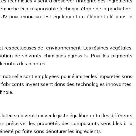
es techniques visent à préserver l’intégrité des ingrédients
ne démarche éco-responsable à chaque étape de la production,
es UV pour manucure est également un élément clé dans le
s et respectueuses de l’environnement. Les résines végétales,
isation de solvants chimiques agressifs. Pour les pigments
olorantes des plantes.
n naturelle sont employées pour éliminer les impuretés sans
es fabricants investissent dans des technologies innovantes,
finale.
ateurs doivent trouver le juste équilibre entre les différents
ur préserver les propriétés des composants sensibles à la
énéité parfaite sans dénaturer les ingrédients.