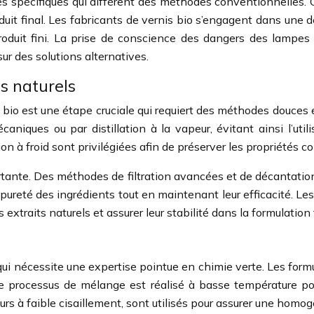
s spécifiques qui diffèrent des méthodes conventionnelles. C
 produit final. Les fabricants de vernis bio s’engagent dans u
 produit fini. La prise de conscience des dangers des lamp
ur des solutions alternatives.
s naturels
is bio est une étape cruciale qui requiert des méthodes douce
niques ou par distillation à la vapeur, évitant ainsi l’util
n à froid sont privilégiées afin de préserver les propriétés c
ortante. Des méthodes de filtration avancées et de décantatio
 pureté des ingrédients tout en maintenant leur efficacité. L
traits naturels et assurer leur stabilité dans la formulation 
qui nécessite une expertise pointue en chimie verte. Les formul
 Le processus de mélange est réalisé à basse température po
s à faible cisaillement, sont utilisés pour assurer une homog