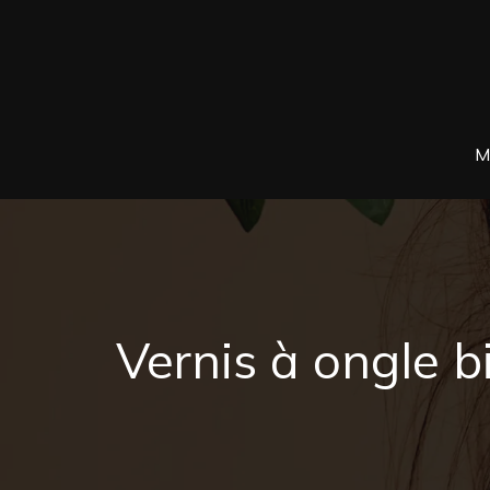
M
Vernis à ongle b