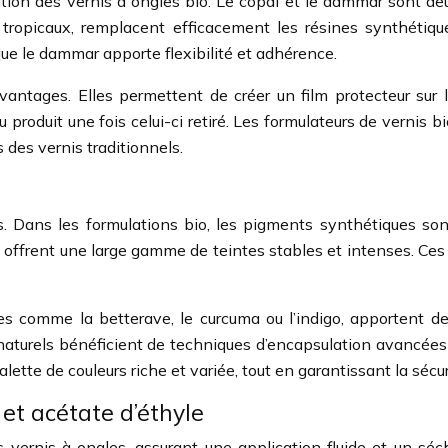
ation des vernis à ongles bio. Le copal et le dammar sont de
 tropicaux, remplacent efficacement les résines synthétiqu
que le dammar apporte flexibilité et adhérence.
avantages. Elles permettent de créer un film protecteur sur l’
 produit une fois celui-ci retiré. Les formulateurs de vernis
des vernis traditionnels.
s. Dans les formulations bio, les pigments synthétiques so
e, offrent une large gamme de teintes stables et intenses. C
 comme la betterave, le curcuma ou l’indigo, apportent de
urels bénéficient de techniques d’encapsulation avancées qui
lette de couleurs riche et variée, tout en garantissant la sécur
 et acétate d’éthyle
s vernis à ongles, assurant une application fluide et un séc